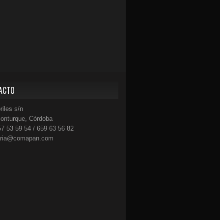
ACTO
riles s/n
onturque, Córdoba
57 53 59 54 / 659 63 56 82
aria@comapan.com