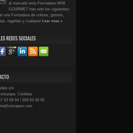
al mercado esta Formadora MINI
GOURMET han sido los siguientes:
r una Formadora de colines, grisinis,
etas, regañas y cualquier
Leer mas »
LES REDES SOCIALES
ACTO
riles s/n
onturque, Córdoba
57 53 59 54 / 659 63 56 82
aria@comapan.com