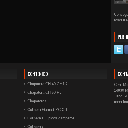
Consegui
rosquill
PERFI
CONTENIDO
CONT
Chapatera CH-40 CM1-2
Ctra. Mo
14930 M
Chapatera CH-50 PL
Tlfno: 9
Chapateras
maquin
Colinera Gurmet PC-CH
Colinera PC picos camperos
Colineras