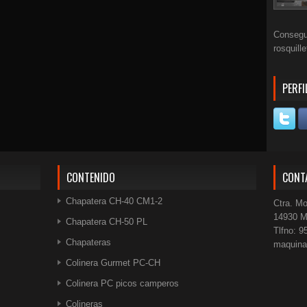
Consegui
rosquill
PERFI
CONTENIDO
CONT
Chapatera CH-40 CM1-2
Ctra. Mo
14930 M
Chapatera CH-50 PL
Tlfno: 9
Chapateras
maquin
Colinera Gurmet PC-CH
Colinera PC picos camperos
Colineras