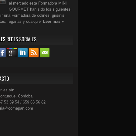
al mercado esta Formadora MINI
GOURMET han sido los siguientes:
r una Formadora de colines, grisinis,
etas, regañas y cualquier
Leer mas »
LES REDES SOCIALES
ACTO
riles s/n
onturque, Córdoba
57 53 59 54 / 659 63 56 82
aria@comapan.com